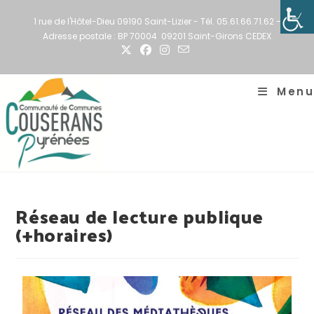
1 rue de l'Hôtel-Dieu 09190 Saint-Lizier - Tél. 05.61.66.71.62 -
Adresse postale : BP 70004 09201 Saint-Girons CEDEX
Menu
Réseau de lecture publique
(+horaires)