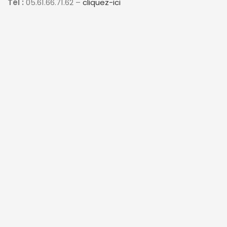
Tél :
05.61.66.71.62 –
cliquez-ici