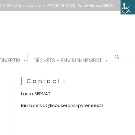
1.66.71.62 - Adresse postale : BP 70004 09201 Saint-Girons CEDEX
DIVERTIR
DÉCHETS - ENVIRONNEMENT
Contact :
Laura SERVAT
laura.servat@couserans-pyrenees.fr