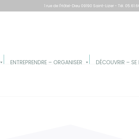
1 rue de l'Hôtel-Dieu 09190 Saint-Lizier - Tél. 05.6
ENTREPRENDRE – ORGANISER
DÉCOUVRIR – SE 