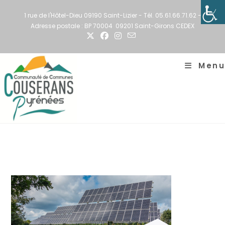
1 rue de l'Hôtel-Dieu 09190 Saint-Lizier - Tél. 05.61.66.71.62 -
Adresse postale : BP 70004 09201 Saint-Girons CEDEX
Menu