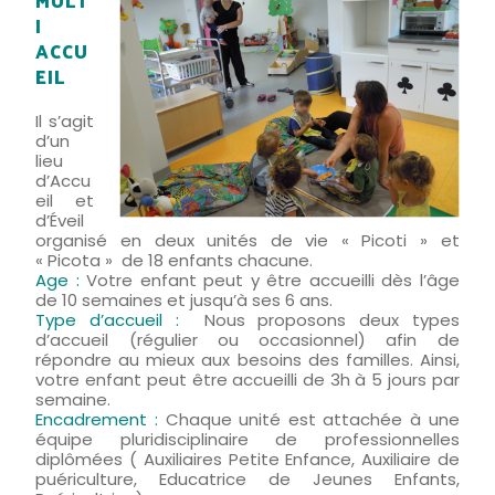
MULT
I
ACCU
EIL
Il s’agit
d’un
lieu
d’Accu
eil et
d’Éveil
organisé en deux unités de vie « Picoti » et
« Picota » de 18 enfants chacune.
Age :
Votre enfant peut y être accueilli dès l’âge
de 10 semaines et jusqu’à ses 6 ans.
Type d’accueil :
Nous proposons deux types
d’accueil (régulier ou occasionnel) afin de
répondre au mieux aux besoins des familles. Ainsi,
votre enfant peut être accueilli de 3h à 5 jours par
semaine.
Encadrement :
Chaque unité est attachée à une
équipe pluridisciplinaire de professionnelles
diplômées ( Auxiliaires Petite Enfance, Auxiliaire de
puériculture, Educatrice de Jeunes Enfants,