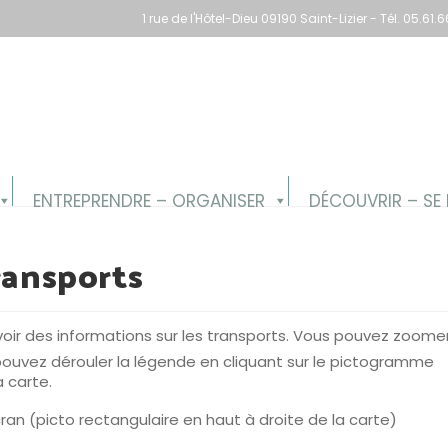
1 rue de l'Hôtel-Dieu 09190 Saint-Lizier - Tél. 05.6
ENTREPRENDRE – ORGANISER
DÉCOUVRIR – SE 
ransports
oir des informations sur les transports. Vous pouvez zoome
pouvez dérouler la légende en cliquant sur le pictogramme
a carte.
écran (picto rectangulaire en haut à droite de la carte)