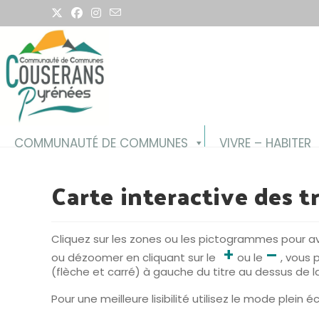
Skip
to
content
COMMUNAUTÉ DE COMMUNES
VIVRE – HABITER
Carte interactive des t
Cliquez sur les zones ou les pictogrammes pour av
+
–
ou dézoomer en cliquant sur le
ou le
, vous 
(flèche et carré) à gauche du titre au dessus de l
Pour une meilleure lisibilité utilisez le mode plein 