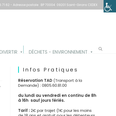
1.66.71.62 - Adresse postale : BP 70004 09201 Saint-Girons CEDEX
Toggle website search
DIVERTIR
DÉCHETS - ENVIRONNEMENT
Infos Pratiques
Réservation TAD
(Transport à la
Demande) : 0805.60.81.00
r
du lundi au vendredi en continu de 8h
à 16h sauf jours fériés.
Tarif :
2€ par trajet (1€ pour les moins
de 18 ans et gratuit pour les détenteurs