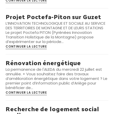
CONTINUER LA LECTURE
Unique
Relais
Petite
Projet Poctefa-Piton sur Guzet
Enfance
L’INNOVATION TECHNOLOGIQUE ET SOCIALE AU SERVICE
DES TERRITOIRES DE MONTAGNE ET DE LEURS STATIONS
Le projet Poctefa PITON (Pyrénées Innovation
Transition Holistique de la Montagne) propose
d’expérimenter sur la période…
Projet
CONTINUER LA LECTURE
Poctefa-
Piton
sur
Rénovation énergétique
Guzet
La permanence de l'ALEDA du mercredi 22 juillet est
annulée. × Vous souhaitez faire des travaux
d’amélioration énergétique dans votre logement ? Le
premier point d’information public d’Ariège pour
bénéficier de…
Rénovation
CONTINUER LA LECTURE
énergétique
Recherche de logement social