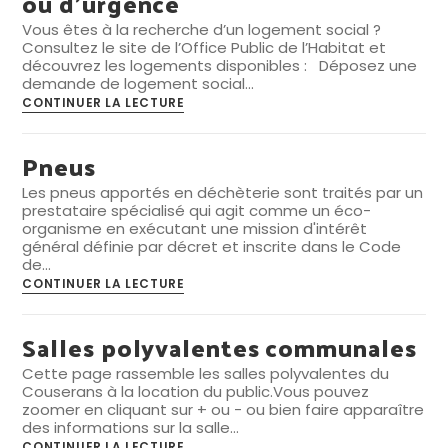
ou d’urgence
Vous êtes à la recherche d’un logement social ?
Consultez le site de l’Office Public de l’Habitat et
découvrez les logements disponibles : Déposez une
demande de logement social…
Recherche
CONTINUER LA LECTURE
de
logement
social
Pneus
ou
d’urgence
Les pneus apportés en déchèterie sont traités par un
prestataire spécialisé qui agit comme un éco-
organisme en exécutant une mission d'intérêt
général définie par décret et inscrite dans le Code
de…
Pneus
CONTINUER LA LECTURE
Salles polyvalentes communales
Cette page rassemble les salles polyvalentes du
Couserans à la location du public.Vous pouvez
zoomer en cliquant sur + ou - ou bien faire apparaître
des informations sur la salle…
Salles
CONTINUER LA LECTURE