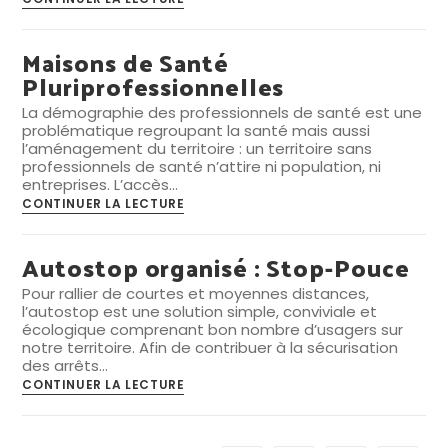
polyvalentes
communales
Maisons de Santé
Pluriprofessionnelles
La démographie des professionnels de santé est une
problématique regroupant la santé mais aussi
l’aménagement du territoire : un territoire sans
professionnels de santé n’attire ni population, ni
entreprises. L’accès…
Maisons
CONTINUER LA LECTURE
de
Santé
Pluriprofessionnelles
Autostop organisé : Stop-Pouce
Pour rallier de courtes et moyennes distances,
l’autostop est une solution simple, conviviale et
écologique comprenant bon nombre d’usagers sur
notre territoire. Afin de contribuer à la sécurisation
des arrêts…
Autostop
CONTINUER LA LECTURE
organisé
:
Stop-
Pouce