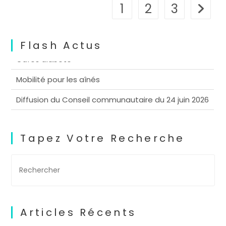
1
2
3
Aller à 
Flash Actus
Mobilité pour les aînés
Diffusion du Conseil communautaire du 24 juin 2026
Cafés diabète
Mobilité pour les aînés
Tapez Votre Recherche
Articles Récents