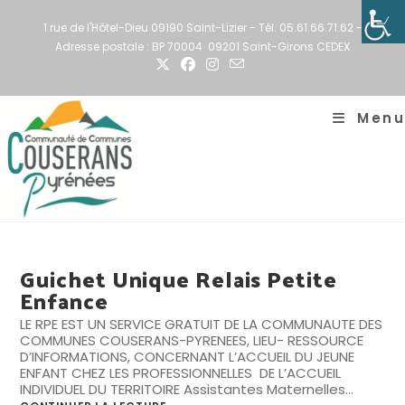
Skip
to
1 rue de l'Hôtel-Dieu 09190 Saint-Lizier - Tél. 05.61.66.71.62 -
content
Adresse postale : BP 70004 09201 Saint-Girons CEDEX
Menu
Guichet Unique Relais Petite
Enfance
LE RPE EST UN SERVICE GRATUIT DE LA COMMUNAUTE DES
COMMUNES COUSERANS-PYRENEES, LIEU- RESSOURCE
D’INFORMATIONS, CONCERNANT L’ACCUEIL DU JEUNE
ENFANT CHEZ LES PROFESSIONNELLES DE L’ACCUEIL
INDIVIDUEL DU TERRITOIRE Assistantes Maternelles…
Guichet