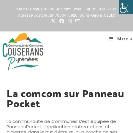
Skip
to
1 rue de l'Hôtel-Dieu 09190 Saint-Lizier - Tél. 05.61.66.71.62 -
content
Adresse postale : BP 70004 09201 Saint-Girons CEDEX
Menu
La comcom sur Panneau
Pocket
La communauté de Communes s’est équipée de
PanneauPocket, l’application d’informations et
d’alertes, dans le but d’être au plus proche de ses