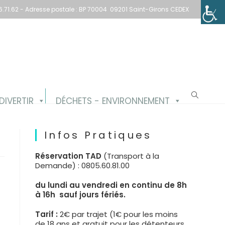
1.66.71.62 - Adresse postale : BP 70004 09201 Saint-Girons CEDEX
DIVERTIR
DÉCHETS - ENVIRONNEMENT
Infos Pratiques
Réservation TAD
(Transport à la
Demande) : 0805.60.81.00
du lundi au vendredi en continu de 8h
à 16h sauf jours fériés.
Tarif :
2€ par trajet (1€ pour les moins
de 18 ans et gratuit pour les détenteurs