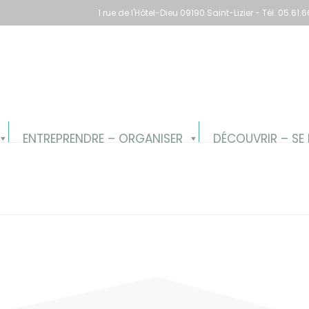
1 rue de l'Hôtel-Dieu 09190 Saint-Lizier - Tél. 05.6
ENTREPRENDRE – ORGANISER
DÉCOUVRIR – SE 